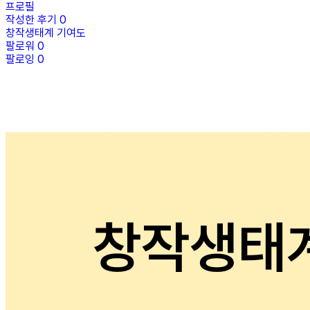
프로필
작성한 후기
0
창작생태계 기여도
팔로워
0
팔로잉
0