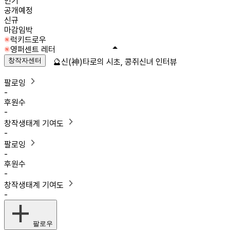
인기
공개예정
신규
마감임박
럭키드로우
영퍼센트 레터
창작자센터
🔮신(神)타로의 시초, 콩쥐신녀 인터뷰
팔로잉
-
후원수
-
창작생태계 기여도
-
팔로잉
-
후원수
-
창작생태계 기여도
-
팔로우