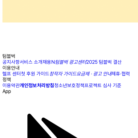
텀블벅
공지사항
서비스 소개
채용
N
텀블벅 광고센터
2025 텀블벅 결산
이용안내
헬프 센터
첫 후원 가이드
창작자 가이드
요금제 · 광고 안내
제휴·협력
정책
이용약관
개인정보처리방침
청소년보호정책
프로젝트 심사 기준
App