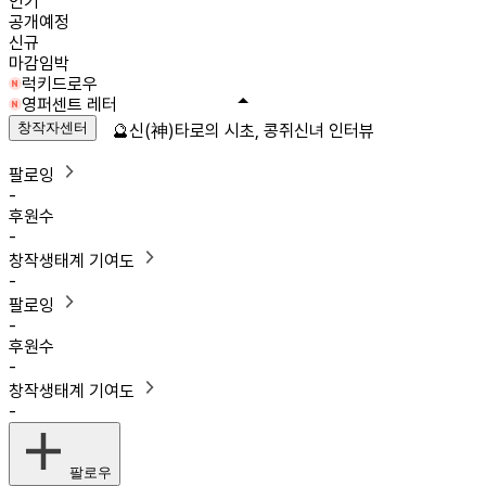
인기
공개예정
신규
마감임박
럭키드로우
영퍼센트 레터
창작자센터
🔮신(神)타로의 시초, 콩쥐신녀 인터뷰
팔로잉
-
후원수
-
창작생태계 기여도
-
팔로잉
-
후원수
-
창작생태계 기여도
-
팔로우