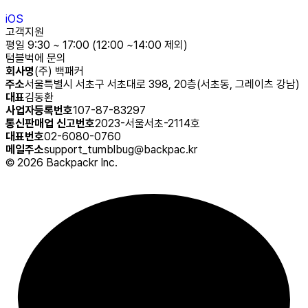
iOS
고객지원
평일 9:30 ~ 17:00 (12:00 ~14:00 제외)
텀블벅에 문의
회사명
(주) 백패커
주소
서울특별시 서초구 서초대로 398, 20층(서초동, 그레이츠 강남)
대표
김동환
사업자등록번호
107-87-83297
통신판매업 신고번호
2023-서울서초-2114호
대표번호
02-6080-0760
메일주소
support_tumblbug@backpac.kr
©
2026
Backpackr Inc.