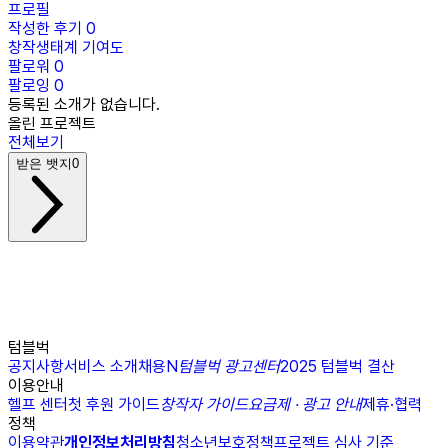
프로필
작성한 후기
0
창작생태계 기여도
팔로워
0
팔로잉
0
등록된 소개가 없습니다.
올린 프로젝트
전체보기
받은 뱃지
0
텀블벅
공지사항
서비스 소개
채용
N
텀블벅 광고센터
2025 텀블벅 결산
이용안내
헬프 센터
첫 후원 가이드
창작자 가이드
요금제 · 광고 안내
제휴·협력
정책
이용약관
개인정보처리방침
청소년보호정책
프로젝트 심사 기준