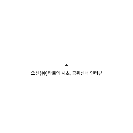
🔮신(神)타로의 시초, 콩쥐신녀 인터뷰