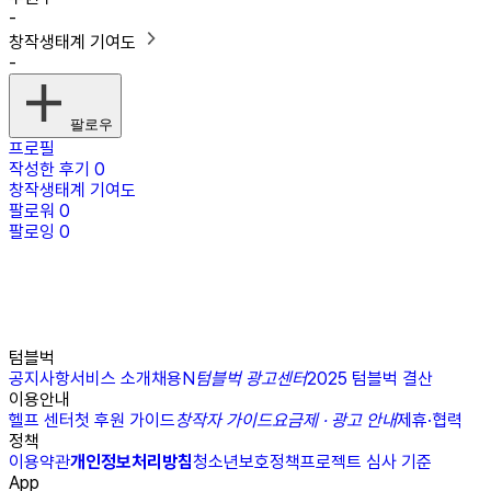
-
창작생태계 기여도
-
팔로우
프로필
작성한 후기
0
창작생태계 기여도
팔로워
0
팔로잉
0
텀블벅
공지사항
서비스 소개
채용
N
텀블벅 광고센터
2025 텀블벅 결산
이용안내
헬프 센터
첫 후원 가이드
창작자 가이드
요금제 · 광고 안내
제휴·협력
정책
이용약관
개인정보처리방침
청소년보호정책
프로젝트 심사 기준
App