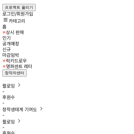
프로젝트 올리기
로그인/회원가입
카테고리
홈
상시 판매
인기
공개예정
신규
마감임박
럭키드로우
영퍼센트 레터
창작자센터
팔로잉
-
후원수
-
창작생태계 기여도
-
팔로잉
-
후원수