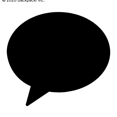
©
2026
Backpackr Inc.