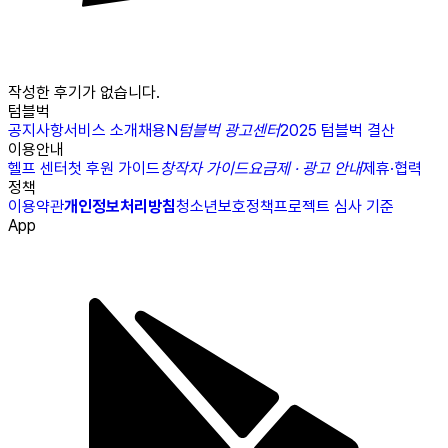
작성한 후기가 없습니다.
텀블벅
공지사항
서비스 소개
채용
N
텀블벅 광고센터
2025 텀블벅 결산
이용안내
헬프 센터
첫 후원 가이드
창작자 가이드
요금제 · 광고 안내
제휴·협력
정책
이용약관
개인정보처리방침
청소년보호정책
프로젝트 심사 기준
App