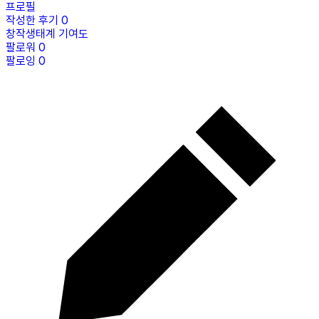
프로필
작성한 후기
0
창작생태계 기여도
팔로워
0
팔로잉
0