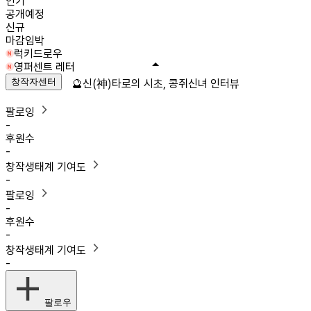
인기
공개예정
신규
마감임박
럭키드로우
영퍼센트 레터
창작자센터
🔮신(神)타로의 시초, 콩쥐신녀 인터뷰
팔로잉
-
후원수
-
창작생태계 기여도
-
팔로잉
-
후원수
-
창작생태계 기여도
-
팔로우