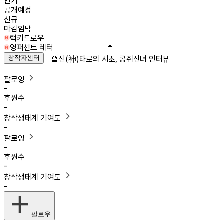
인기
공개예정
신규
마감임박
럭키드로우
영퍼센트 레터
창작자센터
🔮신(神)타로의 시초, 콩쥐신녀 인터뷰
팔로잉
-
후원수
-
창작생태계 기여도
-
팔로잉
-
후원수
-
창작생태계 기여도
-
팔로우