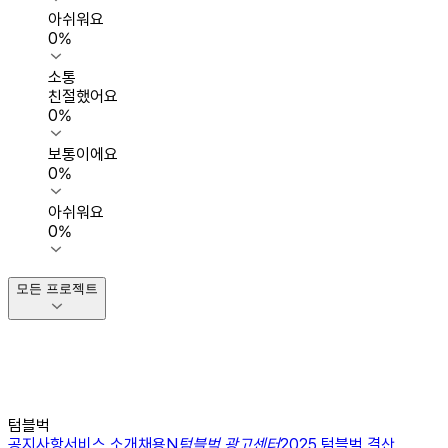
아쉬워요
0
%
소통
친절했어요
0
%
보통이에요
0
%
아쉬워요
0
%
모든 프로젝트
텀블벅
공지사항
서비스 소개
채용
N
텀블벅 광고센터
2025 텀블벅 결산