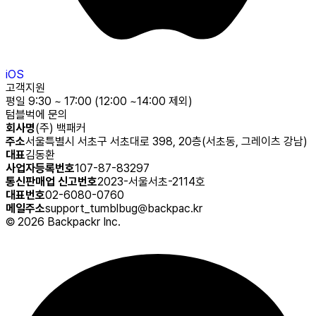
iOS
고객지원
평일 9:30 ~ 17:00 (12:00 ~14:00 제외)
텀블벅에 문의
회사명
(주) 백패커
주소
서울특별시 서초구 서초대로 398, 20층(서초동, 그레이츠 강남)
대표
김동환
사업자등록번호
107-87-83297
통신판매업 신고번호
2023-서울서초-2114호
대표번호
02-6080-0760
메일주소
support_tumblbug@backpac.kr
©
2026
Backpackr Inc.