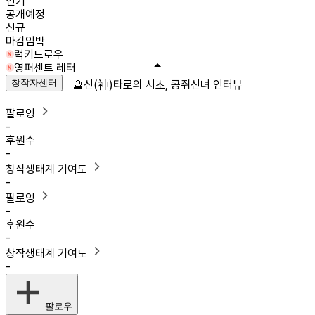
인기
공개예정
신규
마감임박
럭키드로우
영퍼센트 레터
창작자센터
🔮신(神)타로의 시초, 콩쥐신녀 인터뷰
팔로잉
-
후원수
-
창작생태계 기여도
-
팔로잉
-
후원수
-
창작생태계 기여도
-
팔로우