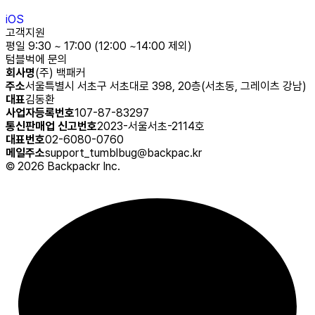
iOS
고객지원
평일 9:30 ~ 17:00 (12:00 ~14:00 제외)
텀블벅에 문의
회사명
(주) 백패커
주소
서울특별시 서초구 서초대로 398, 20층(서초동, 그레이츠 강남)
대표
김동환
사업자등록번호
107-87-83297
통신판매업 신고번호
2023-서울서초-2114호
대표번호
02-6080-0760
메일주소
support_tumblbug@backpac.kr
©
2026
Backpackr Inc.