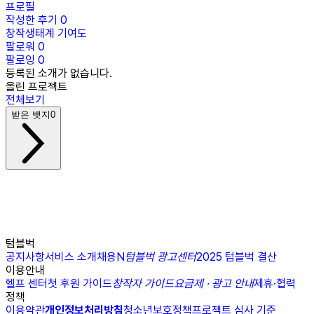
프로필
작성한 후기
0
창작생태계 기여도
팔로워
0
팔로잉
0
등록된 소개가 없습니다.
올린 프로젝트
전체보기
받은 뱃지
0
텀블벅
공지사항
서비스 소개
채용
N
텀블벅 광고센터
2025 텀블벅 결산
이용안내
헬프 센터
첫 후원 가이드
창작자 가이드
요금제 · 광고 안내
제휴·협력
정책
이용약관
개인정보처리방침
청소년보호정책
프로젝트 심사 기준