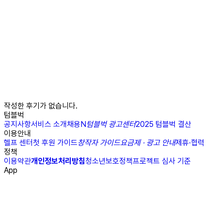
작성한 후기가 없습니다.
텀블벅
공지사항
서비스 소개
채용
N
텀블벅 광고센터
2025 텀블벅 결산
이용안내
헬프 센터
첫 후원 가이드
창작자 가이드
요금제 · 광고 안내
제휴·협력
정책
이용약관
개인정보처리방침
청소년보호정책
프로젝트 심사 기준
App