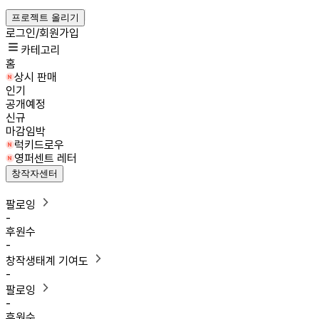
프로젝트 올리기
로그인/회원가입
카테고리
홈
상시 판매
인기
공개예정
신규
마감임박
럭키드로우
영퍼센트 레터
창작자센터
팔로잉
-
후원수
-
창작생태계 기여도
-
팔로잉
-
후원수