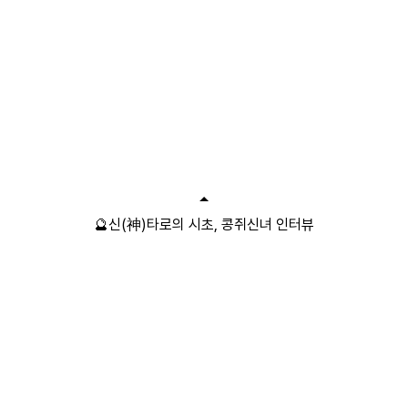
🔮신(神)타로의 시초, 콩쥐신녀 인터뷰