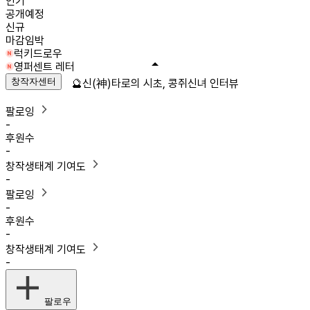
인기
공개예정
신규
마감임박
럭키드로우
영퍼센트 레터
창작자센터
🔮신(神)타로의 시초, 콩쥐신녀 인터뷰
팔로잉
-
후원수
-
창작생태계 기여도
-
팔로잉
-
후원수
-
창작생태계 기여도
-
팔로우