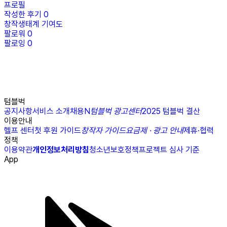
프로필
작성한 후기
0
창작생태계 기여도
팔로워
0
팔로잉
0
텀블벅
공지사항
서비스 소개
채용
N
텀블벅 광고센터
2025 텀블벅 결산
이용안내
헬프 센터
첫 후원 가이드
창작자 가이드
요금제 · 광고 안내
제휴·협력
정책
이용약관
개인정보처리방침
청소년보호정책
프로젝트 심사 기준
App