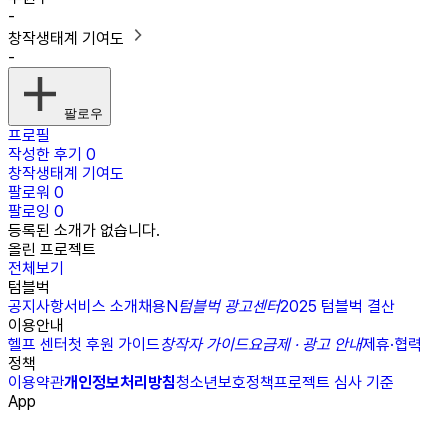
-
창작생태계 기여도
-
팔로우
프로필
작성한 후기
0
창작생태계 기여도
팔로워
0
팔로잉
0
등록된 소개가 없습니다.
올린 프로젝트
전체보기
텀블벅
공지사항
서비스 소개
채용
N
텀블벅 광고센터
2025 텀블벅 결산
이용안내
헬프 센터
첫 후원 가이드
창작자 가이드
요금제 · 광고 안내
제휴·협력
정책
이용약관
개인정보처리방침
청소년보호정책
프로젝트 심사 기준
App