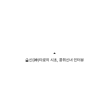
🔮신(神)타로의 시초, 콩쥐신녀 인터뷰