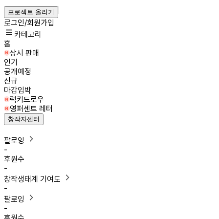
프로젝트 올리기
로그인/회원가입
카테고리
홈
상시 판매
인기
공개예정
신규
마감임박
럭키드로우
영퍼센트 레터
창작자센터
팔로잉
-
후원수
-
창작생태계 기여도
-
팔로잉
-
후원수