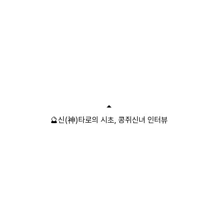
🔮신(神)타로의 시초, 콩쥐신녀 인터뷰