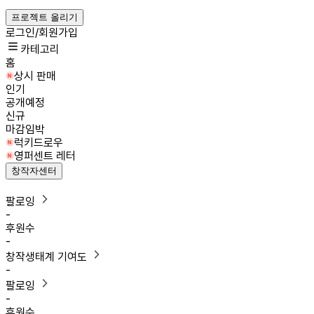
프로젝트 올리기
로그인/회원가입
카테고리
홈
상시 판매
인기
공개예정
신규
마감임박
럭키드로우
영퍼센트 레터
창작자센터
팔로잉
-
후원수
-
창작생태계 기여도
-
팔로잉
-
후원수