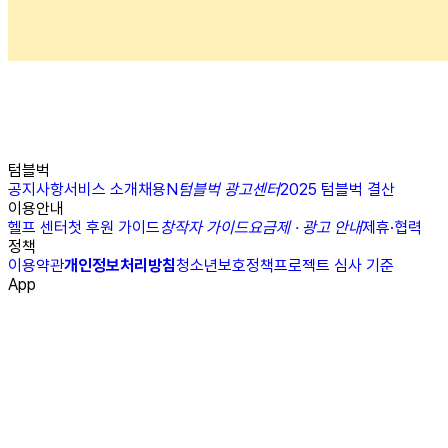
텀블벅
공지사항
서비스 소개
채용
N
텀블벅 광고센터
2025 텀블벅 결산
이용안내
헬프 센터
첫 후원 가이드
창작자 가이드
요금제 · 광고 안내
제휴·협력
정책
이용약관
개인정보처리방침
청소년보호정책
프로젝트 심사 기준
App