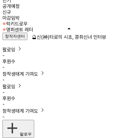
인기
공개예정
신규
마감임박
럭키드로우
영퍼센트 레터
창작자센터
🔮신(神)타로의 시초, 콩쥐신녀 인터뷰
팔로잉
-
후원수
-
창작생태계 기여도
-
팔로잉
-
후원수
-
창작생태계 기여도
-
팔로우