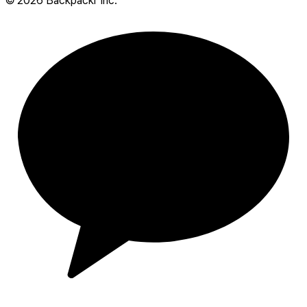
©
2026
Backpackr Inc.