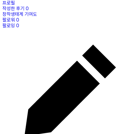
프로필
작성한 후기
0
창작생태계 기여도
팔로워
0
팔로잉
0