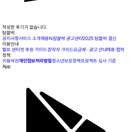
작성한 후기가 없습니다.
텀블벅
공지사항
서비스 소개
채용
N
텀블벅 광고센터
2025 텀블벅 결산
이용안내
헬프 센터
첫 후원 가이드
창작자 가이드
요금제 · 광고 안내
제휴·협력
정책
이용약관
개인정보처리방침
청소년보호정책
프로젝트 심사 기준
App