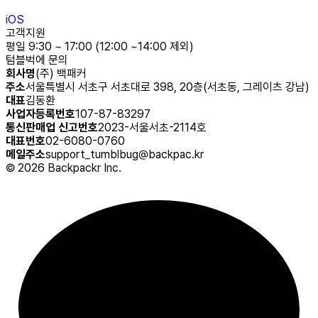
iOS
고객지원
평일 9:30 ~ 17:00 (12:00 ~14:00 제외)
텀블벅에 문의
회사명
(주) 백패커
주소
서울특별시 서초구 서초대로 398, 20층(서초동, 그레이츠 강남)
대표
김동환
사업자등록번호
107-87-83297
통신판매업 신고번호
2023-서울서초-2114호
대표번호
02-6080-0760
메일주소
support_tumblbug@backpac.kr
©
2026
Backpackr Inc.