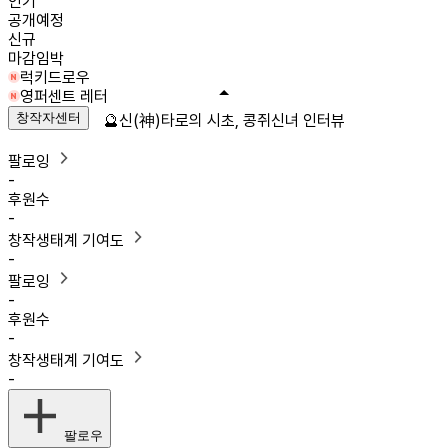
인기
공개예정
신규
마감임박
럭키드로우
영퍼센트 레터
창작자센터
🔮신(神)타로의 시초, 콩쥐신녀 인터뷰
팔로잉
-
후원수
-
창작생태계 기여도
-
팔로잉
-
후원수
-
창작생태계 기여도
-
팔로우