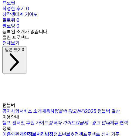
프로필
작성한 후기
0
창작생태계 기여도
팔로워
0
팔로잉
0
등록된 소개가 없습니다.
올린 프로젝트
전체보기
받은 뱃지
0
텀블벅
공지사항
서비스 소개
채용
N
텀블벅 광고센터
2025 텀블벅 결산
이용안내
헬프 센터
첫 후원 가이드
창작자 가이드
요금제 · 광고 안내
제휴·협력
정책
이용약관
개인정보처리방침
청소년보호정책
프로젝트 심사 기준