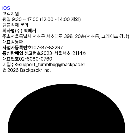
iOS
고객지원
평일 9:30 ~ 17:00 (12:00 ~14:00 제외)
텀블벅에 문의
회사명
(주) 백패커
주소
서울특별시 서초구 서초대로 398, 20층(서초동, 그레이츠 강남)
대표
김동환
사업자등록번호
107-87-83297
통신판매업 신고번호
2023-서울서초-2114호
대표번호
02-6080-0760
메일주소
support_tumblbug@backpac.kr
©
2026
Backpackr Inc.