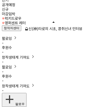
인기
공개예정
신규
마감임박
럭키드로우
영퍼센트 레터
창작자센터
🔮신(神)타로의 시초, 콩쥐신녀 인터뷰
팔로잉
-
후원수
-
창작생태계 기여도
-
팔로잉
-
후원수
-
창작생태계 기여도
-
팔로우