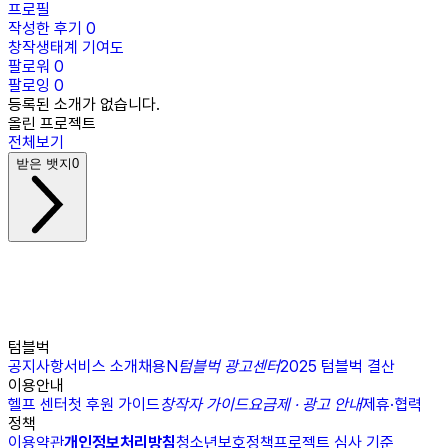
프로필
작성한 후기
0
창작생태계 기여도
팔로워
0
팔로잉
0
등록된 소개가 없습니다.
올린 프로젝트
전체보기
받은 뱃지
0
텀블벅
공지사항
서비스 소개
채용
N
텀블벅 광고센터
2025 텀블벅 결산
이용안내
헬프 센터
첫 후원 가이드
창작자 가이드
요금제 · 광고 안내
제휴·협력
정책
이용약관
개인정보처리방침
청소년보호정책
프로젝트 심사 기준