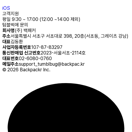
iOS
고객지원
평일 9:30 ~ 17:00 (12:00 ~14:00 제외)
텀블벅에 문의
회사명
(주) 백패커
주소
서울특별시 서초구 서초대로 398, 20층(서초동, 그레이츠 강남)
대표
김동환
사업자등록번호
107-87-83297
통신판매업 신고번호
2023-서울서초-2114호
대표번호
02-6080-0760
메일주소
support_tumblbug@backpac.kr
©
2026
Backpackr Inc.