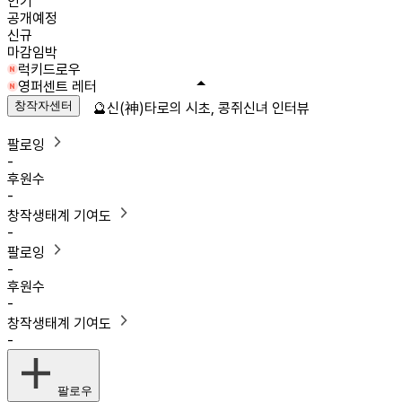
인기
공개예정
신규
마감임박
럭키드로우
영퍼센트 레터
창작자센터
🔮신(神)타로의 시초, 콩쥐신녀 인터뷰
팔로잉
-
후원수
-
창작생태계 기여도
-
팔로잉
-
후원수
-
창작생태계 기여도
-
팔로우