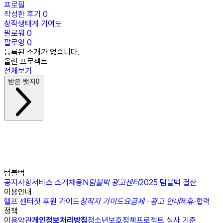
프로필
작성한 후기
0
창작생태계 기여도
팔로워
0
팔로잉
0
등록된 소개가 없습니다.
올린 프로젝트
전체보기
받은 뱃지
0
텀블벅
공지사항
서비스 소개
채용
N
텀블벅 광고센터
2025 텀블벅 결산
이용안내
헬프 센터
첫 후원 가이드
창작자 가이드
요금제 · 광고 안내
제휴·협력
정책
이용약관
개인정보처리방침
청소년보호정책
프로젝트 심사 기준