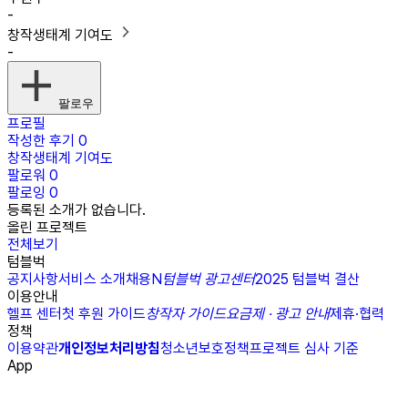
-
창작생태계 기여도
-
팔로우
프로필
작성한 후기
0
창작생태계 기여도
팔로워
0
팔로잉
0
등록된 소개가 없습니다.
올린 프로젝트
전체보기
텀블벅
공지사항
서비스 소개
채용
N
텀블벅 광고센터
2025 텀블벅 결산
이용안내
헬프 센터
첫 후원 가이드
창작자 가이드
요금제 · 광고 안내
제휴·협력
정책
이용약관
개인정보처리방침
청소년보호정책
프로젝트 심사 기준
App