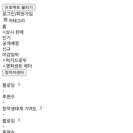
프로젝트 올리기
로그인/회원가입
카테고리
홈
상시 판매
인기
공개예정
신규
마감임박
럭키드로우
영퍼센트 레터
창작자센터
팔로잉
-
후원수
-
창작생태계 기여도
-
팔로잉
-
후원수