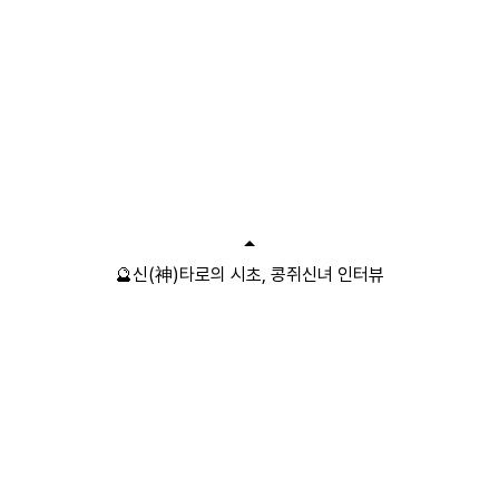
🔮신(神)타로의 시초, 콩쥐신녀 인터뷰