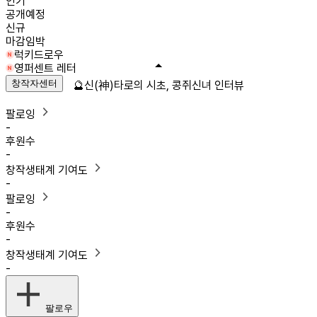
인기
공개예정
신규
마감임박
럭키드로우
영퍼센트 레터
창작자센터
🔮신(神)타로의 시초, 콩쥐신녀 인터뷰
팔로잉
-
후원수
-
창작생태계 기여도
-
팔로잉
-
후원수
-
창작생태계 기여도
-
팔로우