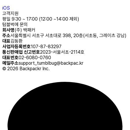
iOS
고객지원
평일 9:30 ~ 17:00 (12:00 ~14:00 제외)
텀블벅에 문의
회사명
(주) 백패커
주소
서울특별시 서초구 서초대로 398, 20층(서초동, 그레이츠 강남)
대표
김동환
사업자등록번호
107-87-83297
통신판매업 신고번호
2023-서울서초-2114호
대표번호
02-6080-0760
메일주소
support_tumblbug@backpac.kr
©
2026
Backpackr Inc.