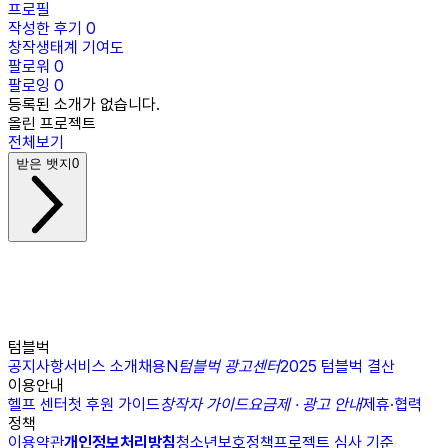
프로필
작성한 후기
0
창작생태계 기여도
팔로워
0
팔로잉
0
등록된 소개가 없습니다.
올린 프로젝트
전체보기
받은 뱃지
0
텀블벅
공지사항
서비스 소개
채용
N
텀블벅 광고센터
2025 텀블벅 결산
이용안내
헬프 센터
첫 후원 가이드
창작자 가이드
요금제 · 광고 안내
제휴·협력
정책
이용약관
개인정보처리방침
청소년보호정책
프로젝트 심사 기준