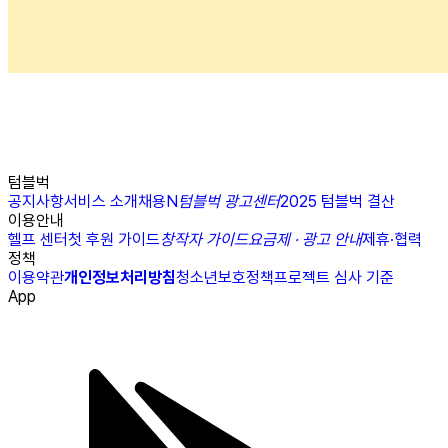
텀블벅
공지사항
서비스 소개
채용
N
텀블벅 광고센터
2025 텀블벅 결산
이용안내
헬프 센터
첫 후원 가이드
창작자 가이드
요금제 · 광고 안내
제휴·협력
정책
이용약관
개인정보처리방침
청소년보호정책
프로젝트 심사 기준
App