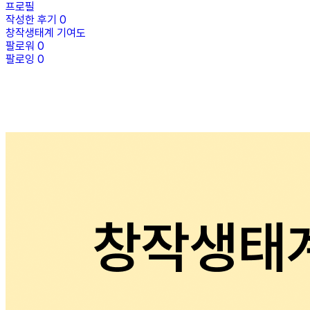
프로필
작성한 후기
0
창작생태계 기여도
팔로워
0
팔로잉
0