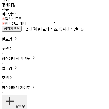
인기
공개예정
신규
마감임박
럭키드로우
영퍼센트 레터
창작자센터
🔮신(神)타로의 시초, 콩쥐신녀 인터뷰
팔로잉
-
후원수
-
창작생태계 기여도
-
팔로잉
-
후원수
-
창작생태계 기여도
-
팔로우