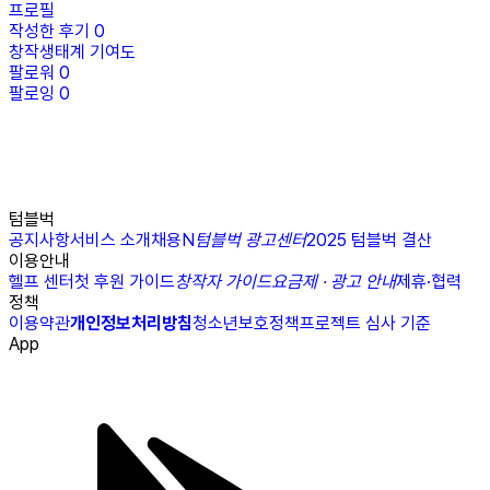
프로필
작성한 후기
0
창작생태계 기여도
팔로워
0
팔로잉
0
텀블벅
공지사항
서비스 소개
채용
N
텀블벅 광고센터
2025 텀블벅 결산
이용안내
헬프 센터
첫 후원 가이드
창작자 가이드
요금제 · 광고 안내
제휴·협력
정책
이용약관
개인정보처리방침
청소년보호정책
프로젝트 심사 기준
App