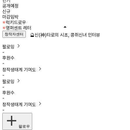
인기
공개예정
신규
마감임박
럭키드로우
영퍼센트 레터
창작자센터
🔮신(神)타로의 시초, 콩쥐신녀 인터뷰
팔로잉
-
후원수
-
창작생태계 기여도
-
팔로잉
-
후원수
-
창작생태계 기여도
-
팔로우