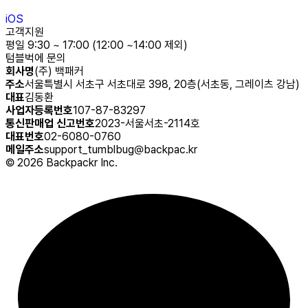
iOS
고객지원
평일 9:30 ~ 17:00 (12:00 ~14:00 제외)
텀블벅에 문의
회사명
(주) 백패커
주소
서울특별시 서초구 서초대로 398, 20층(서초동, 그레이츠 강남)
대표
김동환
사업자등록번호
107-87-83297
통신판매업 신고번호
2023-서울서초-2114호
대표번호
02-6080-0760
메일주소
support_tumblbug@backpac.kr
©
2026
Backpackr Inc.