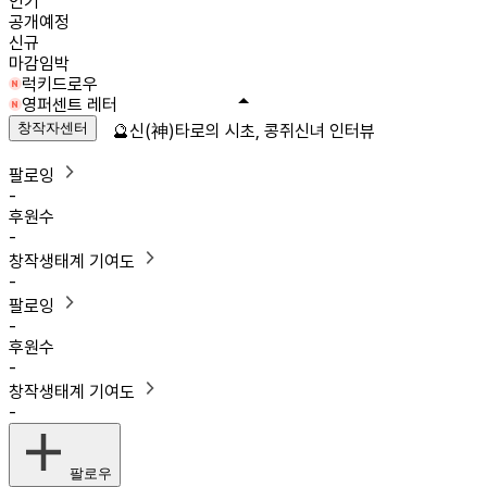
인기
공개예정
신규
마감임박
럭키드로우
영퍼센트 레터
창작자센터
🔮신(神)타로의 시초, 콩쥐신녀 인터뷰
팔로잉
-
후원수
-
창작생태계 기여도
-
팔로잉
-
후원수
-
창작생태계 기여도
-
팔로우