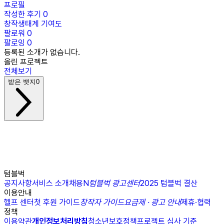
프로필
작성한 후기
0
창작생태계 기여도
팔로워
0
팔로잉
0
등록된 소개가 없습니다.
올린 프로젝트
전체보기
받은 뱃지
0
텀블벅
공지사항
서비스 소개
채용
N
텀블벅 광고센터
2025 텀블벅 결산
이용안내
헬프 센터
첫 후원 가이드
창작자 가이드
요금제 · 광고 안내
제휴·협력
정책
이용약관
개인정보처리방침
청소년보호정책
프로젝트 심사 기준