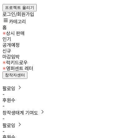
프로젝트 올리기
로그인/회원가입
카테고리
홈
상시 판매
인기
공개예정
신규
마감임박
럭키드로우
영퍼센트 레터
창작자센터
팔로잉
-
후원수
-
창작생태계 기여도
-
팔로잉
-
후원수