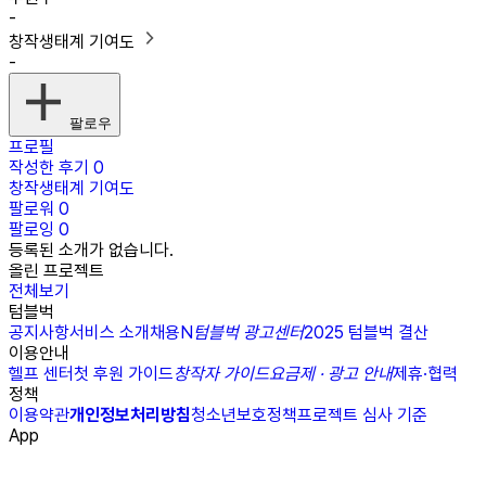
-
창작생태계 기여도
-
팔로우
프로필
작성한 후기
0
창작생태계 기여도
팔로워
0
팔로잉
0
등록된 소개가 없습니다.
올린 프로젝트
전체보기
텀블벅
공지사항
서비스 소개
채용
N
텀블벅 광고센터
2025 텀블벅 결산
이용안내
헬프 센터
첫 후원 가이드
창작자 가이드
요금제 · 광고 안내
제휴·협력
정책
이용약관
개인정보처리방침
청소년보호정책
프로젝트 심사 기준
App