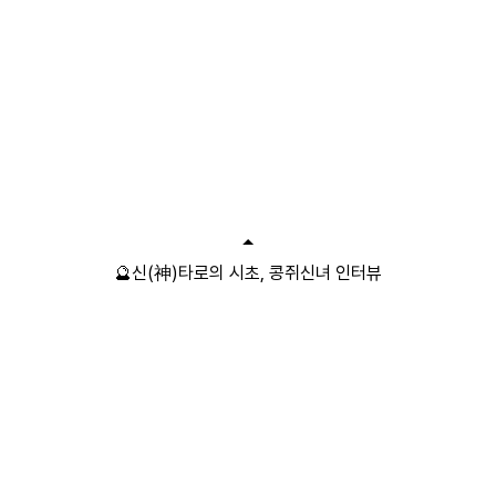
🔮신(神)타로의 시초, 콩쥐신녀 인터뷰