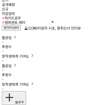
인기
공개예정
신규
마감임박
럭키드로우
영퍼센트 레터
창작자센터
🔮신(神)타로의 시초, 콩쥐신녀 인터뷰
팔로잉
-
후원수
-
창작생태계 기여도
-
팔로잉
-
후원수
-
창작생태계 기여도
-
팔로우