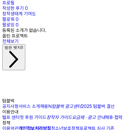
프로필
작성한 후기
0
창작생태계 기여도
팔로워
0
팔로잉
0
등록된 소개가 없습니다.
올린 프로젝트
전체보기
받은 뱃지
0
텀블벅
공지사항
서비스 소개
채용
N
텀블벅 광고센터
2025 텀블벅 결산
이용안내
헬프 센터
첫 후원 가이드
창작자 가이드
요금제 · 광고 안내
제휴·협력
정책
이용약관
개인정보처리방침
청소년보호정책
프로젝트 심사 기준