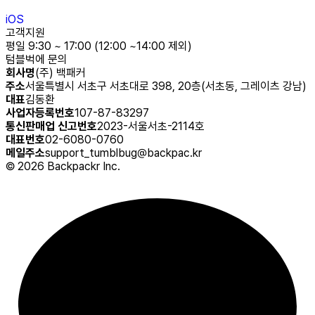
iOS
고객지원
평일 9:30 ~ 17:00 (12:00 ~14:00 제외)
텀블벅에 문의
회사명
(주) 백패커
주소
서울특별시 서초구 서초대로 398, 20층(서초동, 그레이츠 강남)
대표
김동환
사업자등록번호
107-87-83297
통신판매업 신고번호
2023-서울서초-2114호
대표번호
02-6080-0760
메일주소
support_tumblbug@backpac.kr
©
2026
Backpackr Inc.