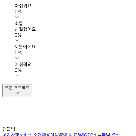
아쉬워요
0
%
소통
친절했어요
0
%
보통이에요
0
%
아쉬워요
0
%
모든 프로젝트
텀블벅
공지사항
서비스 소개
채용
N
텀블벅 광고센터
2025 텀블벅 결산