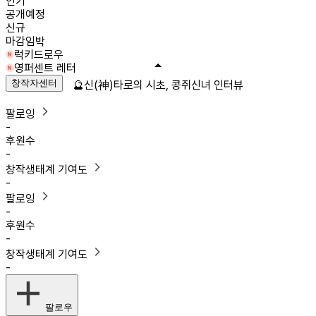
인기
공개예정
신규
마감임박
럭키드로우
영퍼센트 레터
창작자센터
🔮신(神)타로의 시초, 콩쥐신녀 인터뷰
팔로잉
-
후원수
-
창작생태계 기여도
-
팔로잉
-
후원수
-
창작생태계 기여도
-
팔로우