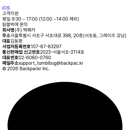
iOS
고객지원
평일 9:30 ~ 17:00 (12:00 ~14:00 제외)
텀블벅에 문의
회사명
(주) 백패커
주소
서울특별시 서초구 서초대로 398, 20층(서초동, 그레이츠 강남)
대표
김동환
사업자등록번호
107-87-83297
통신판매업 신고번호
2023-서울서초-2114호
대표번호
02-6080-0760
메일주소
support_tumblbug@backpac.kr
©
2026
Backpackr Inc.