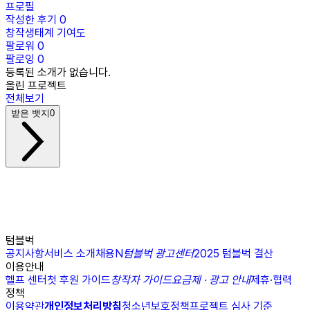
프로필
작성한 후기
0
창작생태계 기여도
팔로워
0
팔로잉
0
등록된 소개가 없습니다.
올린 프로젝트
전체보기
받은 뱃지
0
텀블벅
공지사항
서비스 소개
채용
N
텀블벅 광고센터
2025 텀블벅 결산
이용안내
헬프 센터
첫 후원 가이드
창작자 가이드
요금제 · 광고 안내
제휴·협력
정책
이용약관
개인정보처리방침
청소년보호정책
프로젝트 심사 기준