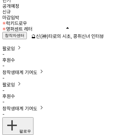
인기
공개예정
신규
마감임박
럭키드로우
영퍼센트 레터
창작자센터
🔮신(神)타로의 시초, 콩쥐신녀 인터뷰
팔로잉
-
후원수
-
창작생태계 기여도
-
팔로잉
-
후원수
-
창작생태계 기여도
-
팔로우