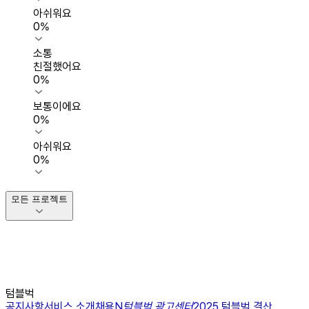
아쉬워요
0
%
소통
친절했어요
0
%
보통이에요
0
%
아쉬워요
0
%
모든 프로젝트
텀블벅
공지사항
서비스 소개
채용
N
텀블벅 광고센터
2025 텀블벅 결산