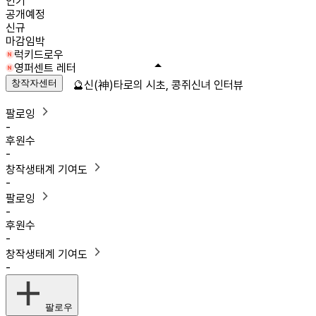
인기
공개예정
신규
마감임박
럭키드로우
영퍼센트 레터
창작자센터
🔮신(神)타로의 시초, 콩쥐신녀 인터뷰
팔로잉
-
후원수
-
창작생태계 기여도
-
팔로잉
-
후원수
-
창작생태계 기여도
-
팔로우