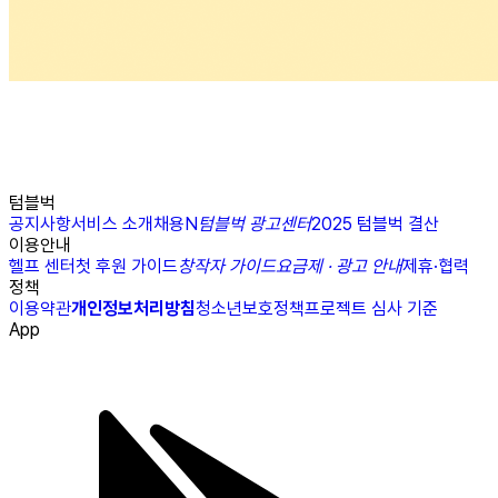
텀블벅
공지사항
서비스 소개
채용
N
텀블벅 광고센터
2025 텀블벅 결산
이용안내
헬프 센터
첫 후원 가이드
창작자 가이드
요금제 · 광고 안내
제휴·협력
정책
이용약관
개인정보처리방침
청소년보호정책
프로젝트 심사 기준
App