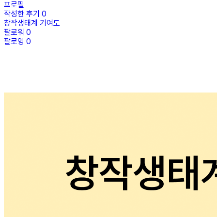
프로필
작성한 후기
0
창작생태계 기여도
팔로워
0
팔로잉
0