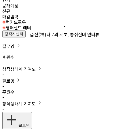
인기
공개예정
신규
마감임박
럭키드로우
영퍼센트 레터
창작자센터
🔮신(神)타로의 시초, 콩쥐신녀 인터뷰
팔로잉
-
후원수
-
창작생태계 기여도
-
팔로잉
-
후원수
-
창작생태계 기여도
-
팔로우