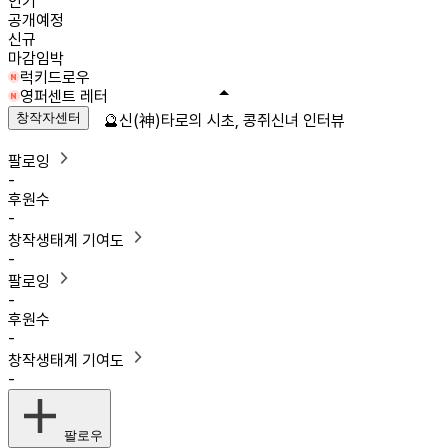
인기
공개예정
신규
마감임박
럭키드로우
영퍼센트 레터
창작자센터
🔮신(神)타로의 시초, 콩쥐신녀 인터뷰
팔로잉
-
후원수
-
창작생태계 기여도
-
팔로잉
-
후원수
-
창작생태계 기여도
-
팔로우