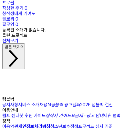
프로필
작성한 후기
0
창작생태계 기여도
팔로워
0
팔로잉
0
등록된 소개가 없습니다.
올린 프로젝트
전체보기
받은 뱃지
0
텀블벅
공지사항
서비스 소개
채용
N
텀블벅 광고센터
2025 텀블벅 결산
이용안내
헬프 센터
첫 후원 가이드
창작자 가이드
요금제 · 광고 안내
제휴·협력
정책
이용약관
개인정보처리방침
청소년보호정책
프로젝트 심사 기준