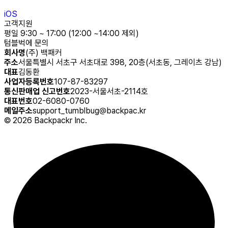
iOS
고객지원
평일 9:30 ~ 17:00 (12:00 ~14:00 제외)
텀블벅에 문의
회사명
(주) 백패커
주소
서울특별시 서초구 서초대로 398, 20층(서초동, 그레이츠 강남)
대표
김동환
사업자등록번호
107-87-83297
통신판매업 신고번호
2023-서울서초-2114호
대표번호
02-6080-0760
메일주소
support_tumblbug@backpac.kr
©
2026
Backpackr Inc.