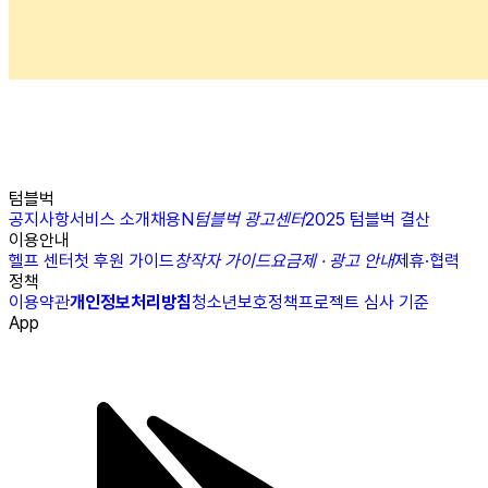
텀블벅
공지사항
서비스 소개
채용
N
텀블벅 광고센터
2025 텀블벅 결산
이용안내
헬프 센터
첫 후원 가이드
창작자 가이드
요금제 · 광고 안내
제휴·협력
정책
이용약관
개인정보처리방침
청소년보호정책
프로젝트 심사 기준
App