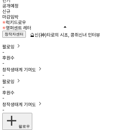
인기
공개예정
신규
마감임박
럭키드로우
영퍼센트 레터
창작자센터
🔮신(神)타로의 시초, 콩쥐신녀 인터뷰
팔로잉
-
후원수
-
창작생태계 기여도
-
팔로잉
-
후원수
-
창작생태계 기여도
-
팔로우