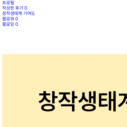
프로필
작성한 후기
0
창작생태계 기여도
팔로워
0
팔로잉
0