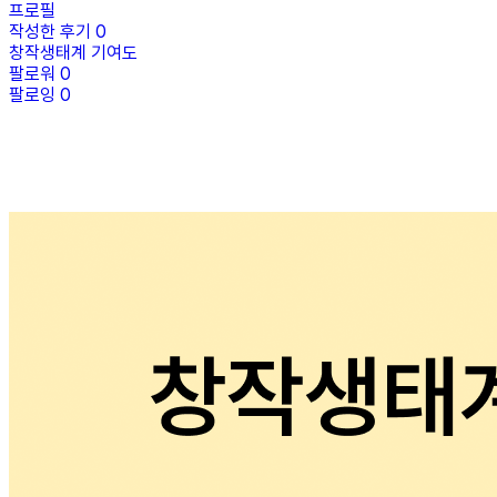
프로필
작성한 후기
0
창작생태계 기여도
팔로워
0
팔로잉
0