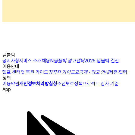
텀블벅
공지사항
서비스 소개
채용
N
텀블벅 광고센터
2025 텀블벅 결산
이용안내
헬프 센터
첫 후원 가이드
창작자 가이드
요금제 · 광고 안내
제휴·협력
정책
이용약관
개인정보처리방침
청소년보호정책
프로젝트 심사 기준
App