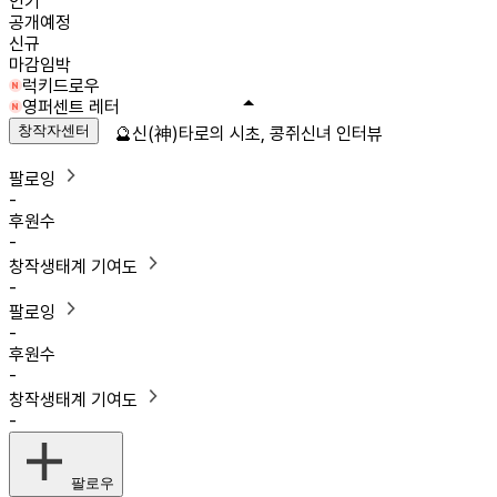
인기
공개예정
신규
마감임박
럭키드로우
영퍼센트 레터
창작자센터
🔮신(神)타로의 시초, 콩쥐신녀 인터뷰
팔로잉
-
후원수
-
창작생태계 기여도
-
팔로잉
-
후원수
-
창작생태계 기여도
-
팔로우