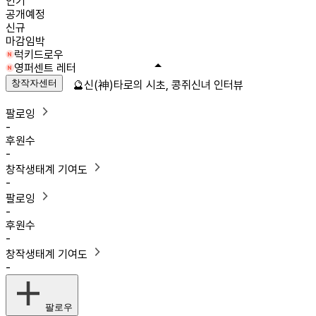
인기
공개예정
신규
마감임박
럭키드로우
영퍼센트 레터
창작자센터
🔮신(神)타로의 시초, 콩쥐신녀 인터뷰
팔로잉
-
후원수
-
창작생태계 기여도
-
팔로잉
-
후원수
-
창작생태계 기여도
-
팔로우