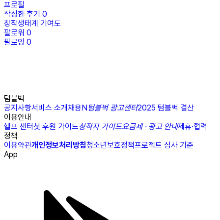
프로필
작성한 후기
0
창작생태계 기여도
팔로워
0
팔로잉
0
텀블벅
공지사항
서비스 소개
채용
N
텀블벅 광고센터
2025 텀블벅 결산
이용안내
헬프 센터
첫 후원 가이드
창작자 가이드
요금제 · 광고 안내
제휴·협력
정책
이용약관
개인정보처리방침
청소년보호정책
프로젝트 심사 기준
App