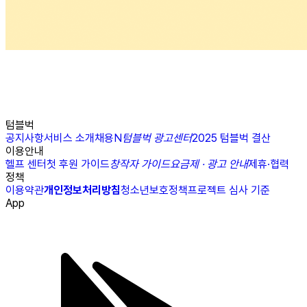
텀블벅
공지사항
서비스 소개
채용
N
텀블벅 광고센터
2025 텀블벅 결산
이용안내
헬프 센터
첫 후원 가이드
창작자 가이드
요금제 · 광고 안내
제휴·협력
정책
이용약관
개인정보처리방침
청소년보호정책
프로젝트 심사 기준
App