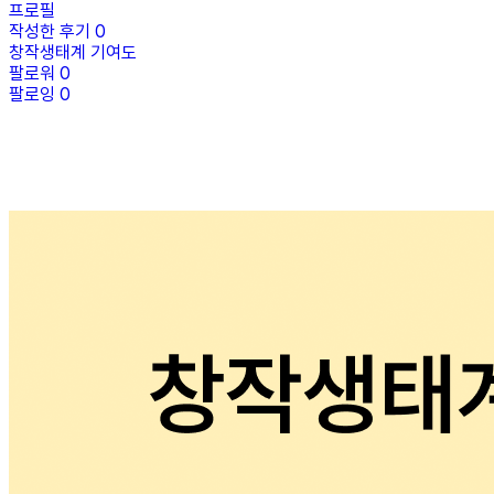
프로필
작성한 후기
0
창작생태계 기여도
팔로워
0
팔로잉
0