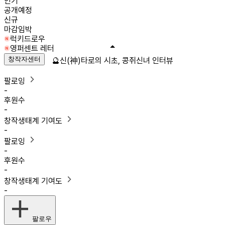
인기
공개예정
신규
마감임박
럭키드로우
영퍼센트 레터
창작자센터
🔮신(神)타로의 시초, 콩쥐신녀 인터뷰
팔로잉
-
후원수
-
창작생태계 기여도
-
팔로잉
-
후원수
-
창작생태계 기여도
-
팔로우