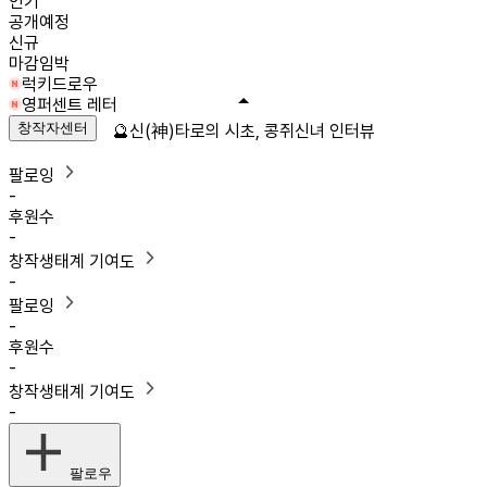
인기
공개예정
신규
마감임박
럭키드로우
영퍼센트 레터
창작자센터
🔮신(神)타로의 시초, 콩쥐신녀 인터뷰
팔로잉
-
후원수
-
창작생태계 기여도
-
팔로잉
-
후원수
-
창작생태계 기여도
-
팔로우