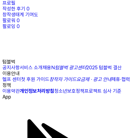
프로필
작성한 후기
0
창작생태계 기여도
팔로워
0
팔로잉
0
텀블벅
공지사항
서비스 소개
채용
N
텀블벅 광고센터
2025 텀블벅 결산
이용안내
헬프 센터
첫 후원 가이드
창작자 가이드
요금제 · 광고 안내
제휴·협력
정책
이용약관
개인정보처리방침
청소년보호정책
프로젝트 심사 기준
App