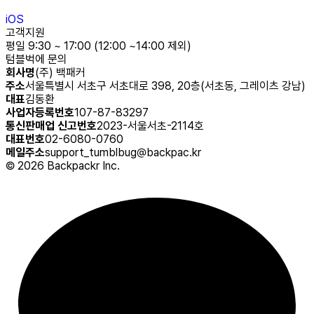
iOS
고객지원
평일 9:30 ~ 17:00 (12:00 ~14:00 제외)
텀블벅에 문의
회사명
(주) 백패커
주소
서울특별시 서초구 서초대로 398, 20층(서초동, 그레이츠 강남)
대표
김동환
사업자등록번호
107-87-83297
통신판매업 신고번호
2023-서울서초-2114호
대표번호
02-6080-0760
메일주소
support_tumblbug@backpac.kr
©
2026
Backpackr Inc.