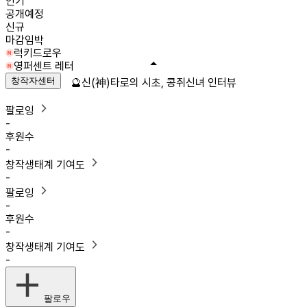
인기
공개예정
신규
마감임박
럭키드로우
영퍼센트 레터
창작자센터
🔮신(神)타로의 시초, 콩쥐신녀 인터뷰
팔로잉
-
후원수
-
창작생태계 기여도
-
팔로잉
-
후원수
-
창작생태계 기여도
-
팔로우