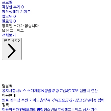
프로필
작성한 후기
0
창작생태계 기여도
팔로워
0
팔로잉
0
등록된 소개가 없습니다.
올린 프로젝트
전체보기
받은 뱃지
0
텀블벅
공지사항
서비스 소개
채용
N
텀블벅 광고센터
2025 텀블벅 결산
이용안내
헬프 센터
첫 후원 가이드
창작자 가이드
요금제 · 광고 안내
제휴·협력
정책
이용약관
개인정보처리방침
청소년보호정책
프로젝트 심사 기준