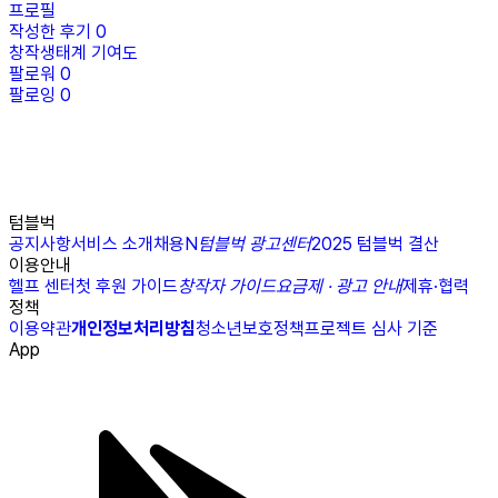
프로필
작성한 후기
0
창작생태계 기여도
팔로워
0
팔로잉
0
텀블벅
공지사항
서비스 소개
채용
N
텀블벅 광고센터
2025 텀블벅 결산
이용안내
헬프 센터
첫 후원 가이드
창작자 가이드
요금제 · 광고 안내
제휴·협력
정책
이용약관
개인정보처리방침
청소년보호정책
프로젝트 심사 기준
App