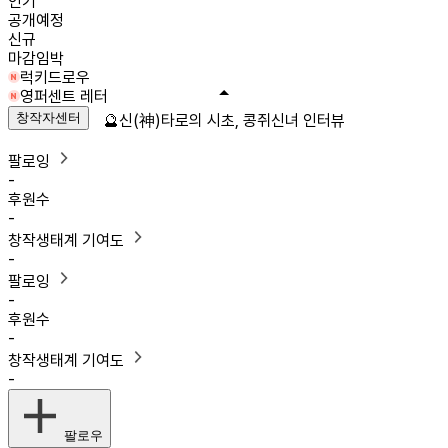
인기
공개예정
신규
마감임박
럭키드로우
영퍼센트 레터
창작자센터
🔮신(神)타로의 시초, 콩쥐신녀 인터뷰
팔로잉
-
후원수
-
창작생태계 기여도
-
팔로잉
-
후원수
-
창작생태계 기여도
-
팔로우