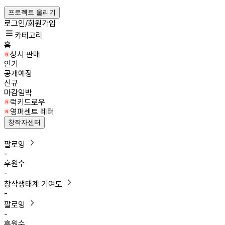
프로젝트 올리기
로그인/회원가입
카테고리
홈
상시 판매
인기
공개예정
신규
마감임박
럭키드로우
영퍼센트 레터
창작자센터
팔로잉
-
후원수
-
창작생태계 기여도
-
팔로잉
-
후원수