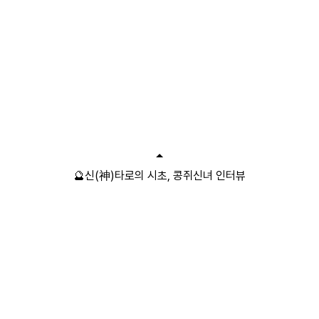
🔮신(神)타로의 시초, 콩쥐신녀 인터뷰