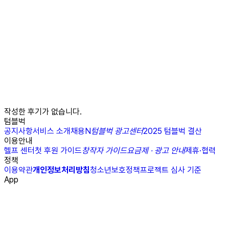
작성한 후기가 없습니다.
텀블벅
공지사항
서비스 소개
채용
N
텀블벅 광고센터
2025 텀블벅 결산
이용안내
헬프 센터
첫 후원 가이드
창작자 가이드
요금제 · 광고 안내
제휴·협력
정책
이용약관
개인정보처리방침
청소년보호정책
프로젝트 심사 기준
App