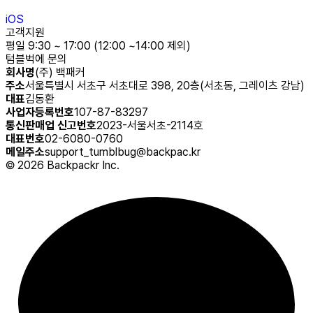
iOS
고객지원
평일 9:30 ~ 17:00 (12:00 ~14:00 제외)
텀블벅에 문의
회사명
(주) 백패커
주소
서울특별시 서초구 서초대로 398, 20층(서초동, 그레이츠 강남)
대표
김동환
사업자등록번호
107-87-83297
통신판매업 신고번호
2023-서울서초-2114호
대표번호
02-6080-0760
메일주소
support_tumblbug@backpac.kr
©
2026
Backpackr Inc.