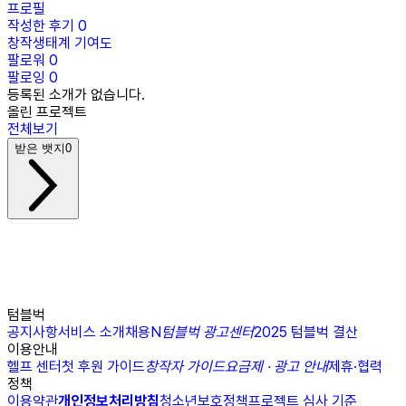
프로필
작성한 후기
0
창작생태계 기여도
팔로워
0
팔로잉
0
등록된 소개가 없습니다.
올린 프로젝트
전체보기
받은 뱃지
0
텀블벅
공지사항
서비스 소개
채용
N
텀블벅 광고센터
2025 텀블벅 결산
이용안내
헬프 센터
첫 후원 가이드
창작자 가이드
요금제 · 광고 안내
제휴·협력
정책
이용약관
개인정보처리방침
청소년보호정책
프로젝트 심사 기준