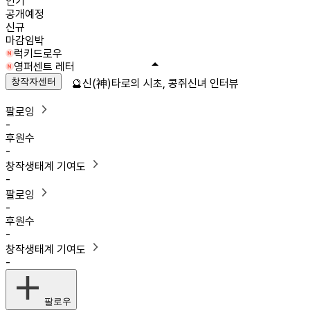
인기
공개예정
신규
마감임박
럭키드로우
영퍼센트 레터
창작자센터
🔮신(神)타로의 시초, 콩쥐신녀 인터뷰
팔로잉
-
후원수
-
창작생태계 기여도
-
팔로잉
-
후원수
-
창작생태계 기여도
-
팔로우