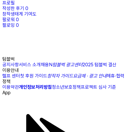
프로필
작성한 후기
0
창작생태계 기여도
팔로워
0
팔로잉
0
텀블벅
공지사항
서비스 소개
채용
N
텀블벅 광고센터
2025 텀블벅 결산
이용안내
헬프 센터
첫 후원 가이드
창작자 가이드
요금제 · 광고 안내
제휴·협력
정책
이용약관
개인정보처리방침
청소년보호정책
프로젝트 심사 기준
App