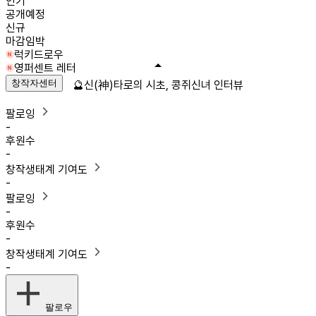
인기
공개예정
신규
마감임박
럭키드로우
영퍼센트 레터
창작자센터
🔮신(神)타로의 시초, 콩쥐신녀 인터뷰
팔로잉
-
후원수
-
창작생태계 기여도
-
팔로잉
-
후원수
-
창작생태계 기여도
-
팔로우