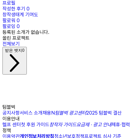
프로필
작성한 후기
0
창작생태계 기여도
팔로워
0
팔로잉
0
등록된 소개가 없습니다.
올린 프로젝트
전체보기
받은 뱃지
0
텀블벅
공지사항
서비스 소개
채용
N
텀블벅 광고센터
2025 텀블벅 결산
이용안내
헬프 센터
첫 후원 가이드
창작자 가이드
요금제 · 광고 안내
제휴·협력
정책
이용약관
개인정보처리방침
청소년보호정책
프로젝트 심사 기준