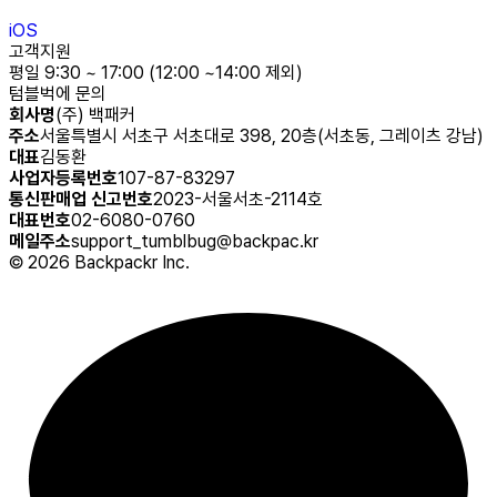
iOS
고객지원
평일 9:30 ~ 17:00 (12:00 ~14:00 제외)
텀블벅에 문의
회사명
(주) 백패커
주소
서울특별시 서초구 서초대로 398, 20층(서초동, 그레이츠 강남)
대표
김동환
사업자등록번호
107-87-83297
통신판매업 신고번호
2023-서울서초-2114호
대표번호
02-6080-0760
메일주소
support_tumblbug@backpac.kr
©
2026
Backpackr Inc.