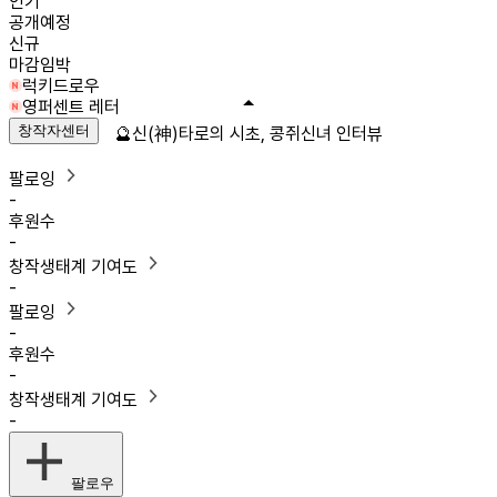
인기
공개예정
신규
마감임박
럭키드로우
영퍼센트 레터
창작자센터
🔮신(神)타로의 시초, 콩쥐신녀 인터뷰
팔로잉
-
후원수
-
창작생태계 기여도
-
팔로잉
-
후원수
-
창작생태계 기여도
-
팔로우