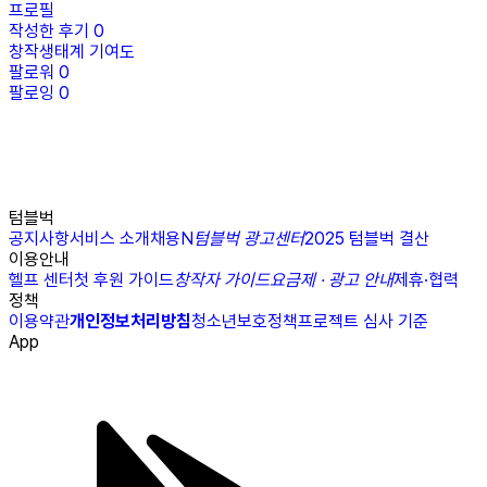
프로필
작성한 후기
0
창작생태계 기여도
팔로워
0
팔로잉
0
텀블벅
공지사항
서비스 소개
채용
N
텀블벅 광고센터
2025 텀블벅 결산
이용안내
헬프 센터
첫 후원 가이드
창작자 가이드
요금제 · 광고 안내
제휴·협력
정책
이용약관
개인정보처리방침
청소년보호정책
프로젝트 심사 기준
App