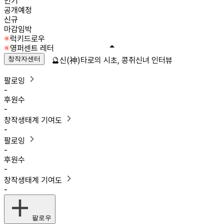
인기
공개예정
신규
마감임박
럭키드로우
영퍼센트 레터
창작자센터
🔮신(神)타로의 시초, 콩쥐신녀 인터뷰
팔로잉
-
후원수
-
창작생태계 기여도
-
팔로잉
-
후원수
-
창작생태계 기여도
-
팔로우