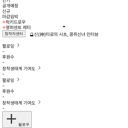
인기
공개예정
신규
마감임박
럭키드로우
영퍼센트 레터
창작자센터
🔮신(神)타로의 시초, 콩쥐신녀 인터뷰
팔로잉
-
후원수
-
창작생태계 기여도
-
팔로잉
-
후원수
-
창작생태계 기여도
-
팔로우