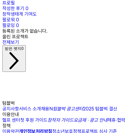
프로필
작성한 후기
0
창작생태계 기여도
팔로워
0
팔로잉
0
등록된 소개가 없습니다.
올린 프로젝트
전체보기
받은 뱃지
0
텀블벅
공지사항
서비스 소개
채용
N
텀블벅 광고센터
2025 텀블벅 결산
이용안내
헬프 센터
첫 후원 가이드
창작자 가이드
요금제 · 광고 안내
제휴·협력
정책
이용약관
개인정보처리방침
청소년보호정책
프로젝트 심사 기준