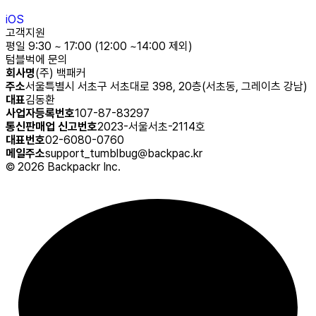
iOS
고객지원
평일 9:30 ~ 17:00 (12:00 ~14:00 제외)
텀블벅에 문의
회사명
(주) 백패커
주소
서울특별시 서초구 서초대로 398, 20층(서초동, 그레이츠 강남)
대표
김동환
사업자등록번호
107-87-83297
통신판매업 신고번호
2023-서울서초-2114호
대표번호
02-6080-0760
메일주소
support_tumblbug@backpac.kr
©
2026
Backpackr Inc.