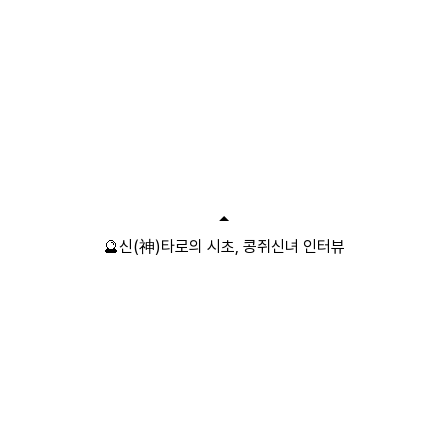
🔮신(神)타로의 시초, 콩쥐신녀 인터뷰