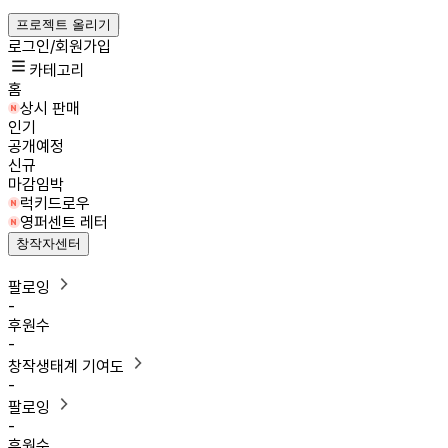
프로젝트 올리기
로그인/회원가입
카테고리
홈
상시 판매
인기
공개예정
신규
마감임박
럭키드로우
영퍼센트 레터
창작자센터
팔로잉
-
후원수
-
창작생태계 기여도
-
팔로잉
-
후원수