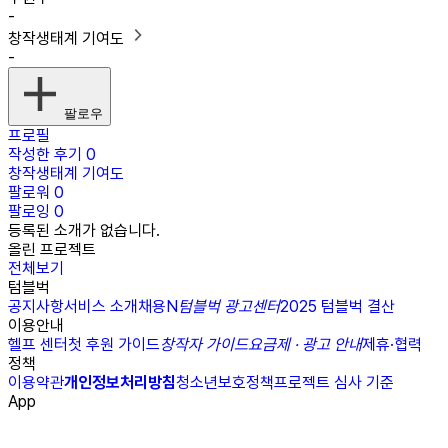
-
창작생태계 기여도
-
팔로우
프로필
작성한 후기
0
창작생태계 기여도
팔로워
0
팔로잉
0
등록된 소개가 없습니다.
올린 프로젝트
전체보기
텀블벅
공지사항
서비스 소개
채용
N
텀블벅 광고센터
2025 텀블벅 결산
이용안내
헬프 센터
첫 후원 가이드
창작자 가이드
요금제 · 광고 안내
제휴·협력
정책
이용약관
개인정보처리방침
청소년보호정책
프로젝트 심사 기준
App