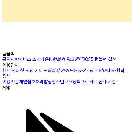
텀블벅
공지사항
서비스 소개
채용
N
텀블벅 광고센터
2025 텀블벅 결산
이용안내
헬프 센터
첫 후원 가이드
창작자 가이드
요금제 · 광고 안내
제휴·협력
정책
이용약관
개인정보처리방침
청소년보호정책
프로젝트 심사 기준
App