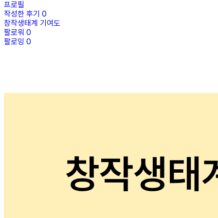
프로필
작성한 후기
0
창작생태계 기여도
팔로워
0
팔로잉
0