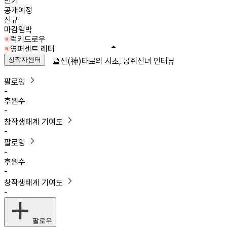
인기
공개예정
신규
마감임박
럭키드로우
영퍼센트 레터
창작자센터
🔮신(神)타로의 시초, 콩쥐신녀 인터뷰
팔로잉
-
후원수
-
창작생태계 기여도
-
팔로잉
-
후원수
-
창작생태계 기여도
-
팔로우