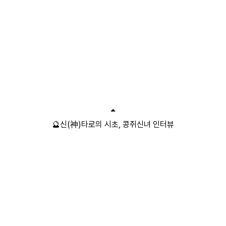
🔮신(神)타로의 시초, 콩쥐신녀 인터뷰