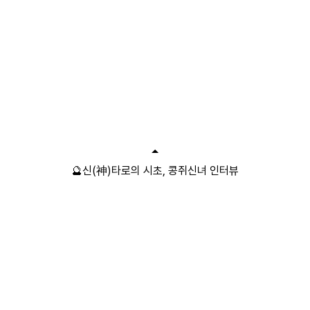
🔮신(神)타로의 시초, 콩쥐신녀 인터뷰