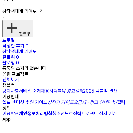
-
창작생태계 기여도
-
팔로우
프로필
작성한 후기
0
창작생태계 기여도
팔로워
0
팔로잉
0
등록된 소개가 없습니다.
올린 프로젝트
전체보기
텀블벅
공지사항
서비스 소개
채용
N
텀블벅 광고센터
2025 텀블벅 결산
이용안내
헬프 센터
첫 후원 가이드
창작자 가이드
요금제 · 광고 안내
제휴·협력
정책
이용약관
개인정보처리방침
청소년보호정책
프로젝트 심사 기준
App