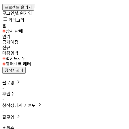
프로젝트 올리기
로그인/회원가입
카테고리
홈
상시 판매
인기
공개예정
신규
마감임박
럭키드로우
영퍼센트 레터
창작자센터
팔로잉
-
후원수
-
창작생태계 기여도
-
팔로잉
-
후원수