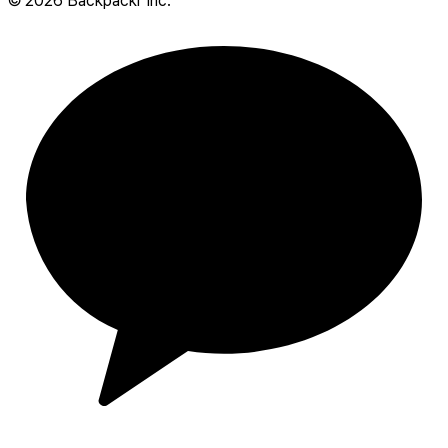
©
2026
Backpackr Inc.