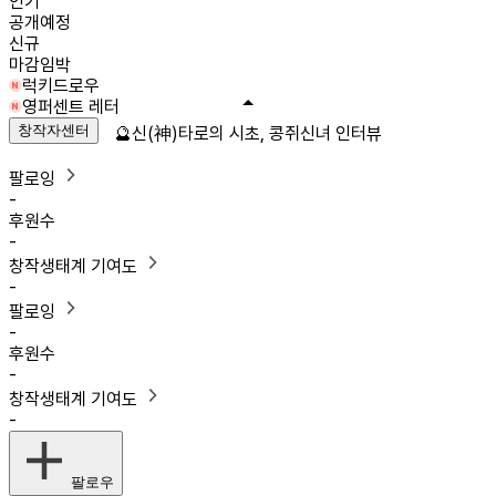
인기
공개예정
신규
마감임박
럭키드로우
영퍼센트 레터
창작자센터
🔮신(神)타로의 시초, 콩쥐신녀 인터뷰
팔로잉
-
후원수
-
창작생태계 기여도
-
팔로잉
-
후원수
-
창작생태계 기여도
-
팔로우