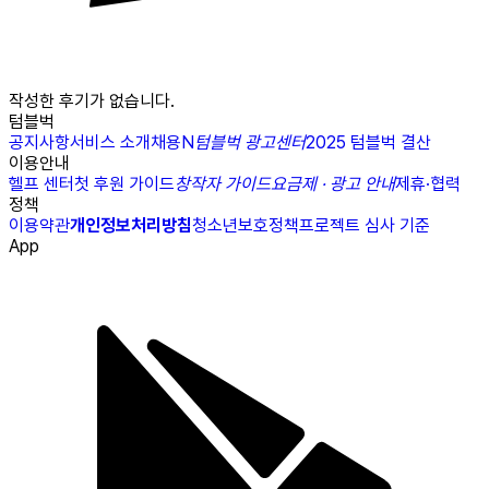
작성한 후기가 없습니다.
텀블벅
공지사항
서비스 소개
채용
N
텀블벅 광고센터
2025 텀블벅 결산
이용안내
헬프 센터
첫 후원 가이드
창작자 가이드
요금제 · 광고 안내
제휴·협력
정책
이용약관
개인정보처리방침
청소년보호정책
프로젝트 심사 기준
App