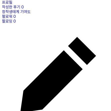
프로필
작성한 후기
0
창작생태계 기여도
팔로워
0
팔로잉
0