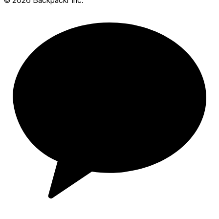
©
2026
Backpackr Inc.