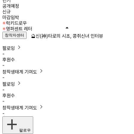
인기
공개예정
신규
마감임박
럭키드로우
영퍼센트 레터
창작자센터
🔮신(神)타로의 시초, 콩쥐신녀 인터뷰
팔로잉
-
후원수
-
창작생태계 기여도
-
팔로잉
-
후원수
-
창작생태계 기여도
-
팔로우