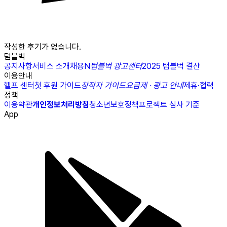
작성한 후기가 없습니다.
텀블벅
공지사항
서비스 소개
채용
N
텀블벅 광고센터
2025 텀블벅 결산
이용안내
헬프 센터
첫 후원 가이드
창작자 가이드
요금제 · 광고 안내
제휴·협력
정책
이용약관
개인정보처리방침
청소년보호정책
프로젝트 심사 기준
App