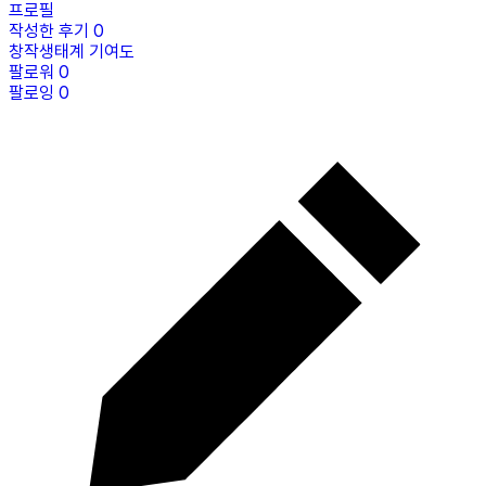
프로필
작성한 후기
0
창작생태계 기여도
팔로워
0
팔로잉
0