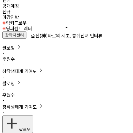
인기
공개예정
신규
마감임박
럭키드로우
영퍼센트 레터
창작자센터
🔮신(神)타로의 시초, 콩쥐신녀 인터뷰
팔로잉
-
후원수
-
창작생태계 기여도
-
팔로잉
-
후원수
-
창작생태계 기여도
-
팔로우