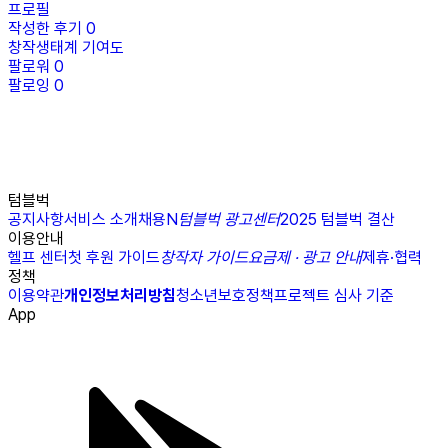
프로필
작성한 후기
0
창작생태계 기여도
팔로워
0
팔로잉
0
텀블벅
공지사항
서비스 소개
채용
N
텀블벅 광고센터
2025 텀블벅 결산
이용안내
헬프 센터
첫 후원 가이드
창작자 가이드
요금제 · 광고 안내
제휴·협력
정책
이용약관
개인정보처리방침
청소년보호정책
프로젝트 심사 기준
App