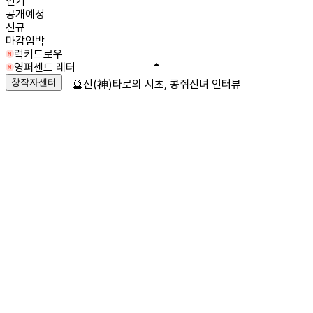
인기
공개예정
신규
마감임박
럭키드로우
영퍼센트 레터
창작자센터
🔮신(神)타로의 시초, 콩쥐신녀 인터뷰