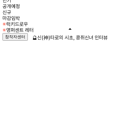
인기
공개예정
신규
마감임박
럭키드로우
영퍼센트 레터
창작자센터
🔮신(神)타로의 시초, 콩쥐신녀 인터뷰