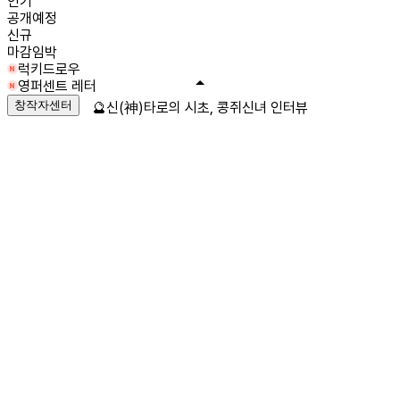
인기
공개예정
신규
마감임박
럭키드로우
영퍼센트 레터
창작자센터
🔮신(神)타로의 시초, 콩쥐신녀 인터뷰