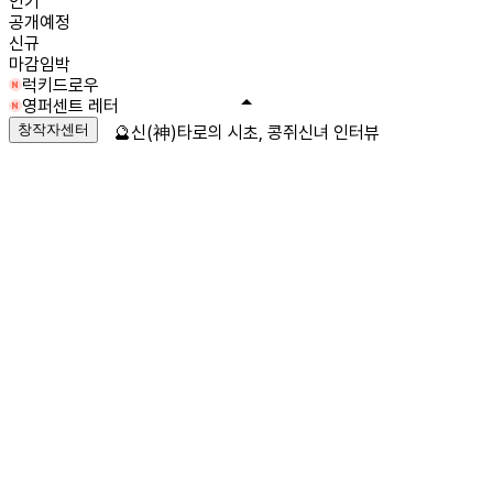
인기
공개예정
신규
마감임박
럭키드로우
영퍼센트 레터
창작자센터
🔮신(神)타로의 시초, 콩쥐신녀 인터뷰